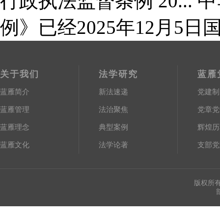
行政执法监督条例 20...
中
例》已经2025年12月5日
关于我们
法学研究
蓝雁
蓝雁简介
新法速递
党建制
蓝雁管理
法治聚焦
党章党
蓝雁理念
典型案例
辉煌历
蓝雁文化
法学论著
支部党
版权所有