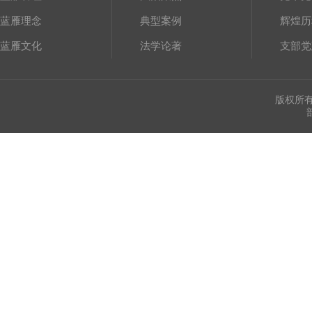
蓝雁理念
典型案例
辉煌历
蓝雁文化
法学论著
支部党
版权所有